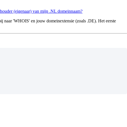
 houder (eigenaar) van mijn .NL domeinnaam?
j naar 'WHOIS' en jouw domeinextensie (zoals .DE). Het eerste