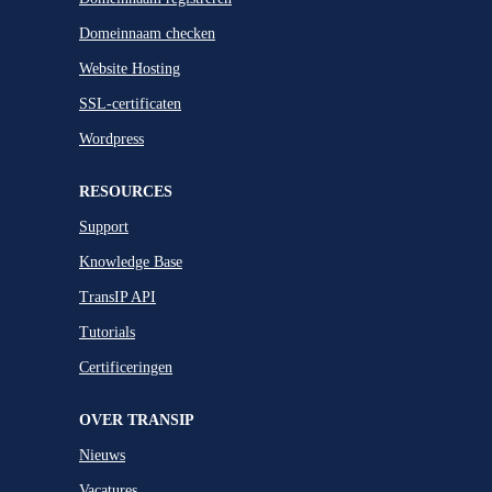
Domeinnaam checken
Website Hosting
SSL-certificaten
Wordpress
RESOURCES
Support
Knowledge Base
TransIP API
Tutorials
Certificeringen
OVER TRANSIP
Nieuws
Vacatures