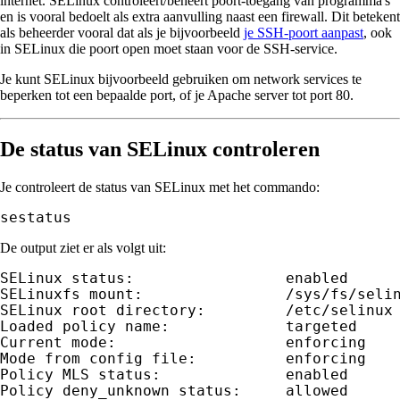
internet. SELinux controleert/beheert poort-toegang van programma's
en is vooral bedoelt als extra aanvulling naast een firewall. Dit betekent
als beheerder vooral dat als je bijvoorbeeld
je SSH-poort aanpast
, ook
in SELinux die poort open moet staan voor de SSH-service.
Je kunt SELinux bijvoorbeeld gebruiken om network services te
beperken tot een bepaalde port, of je Apache server tot port 80.
De status van SELinux controleren
Je controleert de status van SELinux met het commando:
sestatus
De output ziet er als volgt uit:
SELinux status:                 enabled

SELinuxfs mount:                /sys/fs/selin
SELinux root directory:         /etc/selinux

Loaded policy name:             targeted

Current mode:                   enforcing

Mode from config file:          enforcing

Policy MLS status:              enabled

Policy deny_unknown status:     allowed
