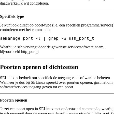
daadwerkelijk wil controleren.
Specifiek type
Je kunt ook direct op poort-type (i.e. een specifiek programma/service)
controleren met het commando:
semanage port -l | grep -w ssh_port_t
Waarbij je ssh vervangt door de gewenste service/software naam,
bijvoorbeeld http_port_t
Poorten openen of dichtzetten
SELinux is bedoelt om specifiek de toegang van software te beheren.
Wanneer je dus bij SELinux spreekt over poorten openen, gaat het om
software/services toegang geven tot een poort.
Poorten openen
Je zet een poort open in SELinux met onderstaand commando, waarbij
je ssh vervangt door de naam van de software/service (e.g. http_port_t)