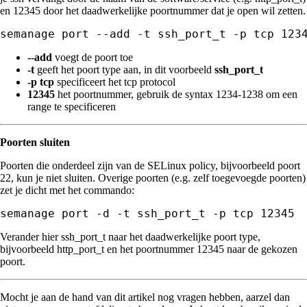
en 12345 door het daadwerkelijke poortnummer dat je open wil zetten.
semanage port --add -t ssh_port_t -p tcp 123
--add
voegt de poort toe
-t
geeft het poort type aan, in dit voorbeeld
ssh_port_t
-p tcp
specificeert het tcp protocol
12345
het poortnummer, gebruik de syntax 1234-1238 om een
range te specificeren
Poorten sluiten
Poorten die onderdeel zijn van de SELinux policy, bijvoorbeeld poort
22, kun je niet sluiten. Overige poorten (e.g. zelf toegevoegde poorten)
zet je dicht met het commando:
semanage port -d -t ssh_port_t -p tcp 12345
Verander hier ssh_port_t naar het daadwerkelijke poort type,
bijvoorbeeld http_port_t en het poortnummer 12345 naar de gekozen
poort.
Mocht je aan de hand van dit artikel nog vragen hebben, aarzel dan