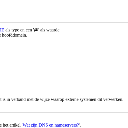
ME
als type en een '
@
' als waarde.
je hoofddomein.
t is in verband met de wijze waarop externe systemen dit verwerken.
het artikel '
Wat zijn DNS en nameservers?
'.