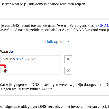
 server waar je je (sub)domein naartoe wilt laten wijzen.
je een DNS-record toe met de naam '
www
'. Vervolgens kies je
CNA
www
' altijd naar hetzelfde record als het A- en/of AAAA-record voor 
dat wijzigingen van DNS-instellingen wereldwijd zijn doorgevoerd. Di
igingen wel al ruim binnen 24 uur.
een algemene uitleg over
DNS-records
en het invoeren hiervan check je 