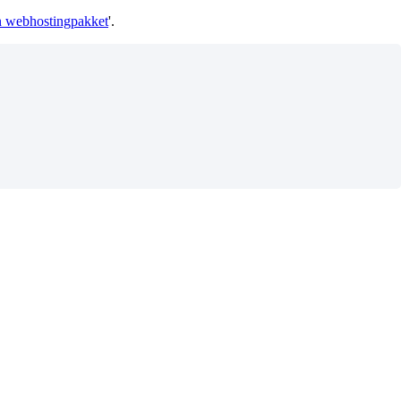
n webhostingpakket
'.