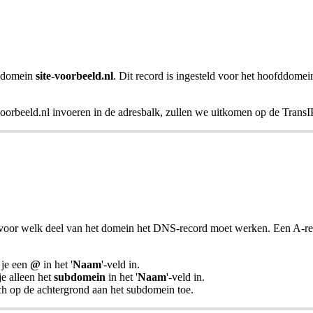
t domein
site-voorbeeld.nl
. Dit record is ingesteld voor het hoofddome
voorbeeld.nl invoeren in de adresbalk, zullen we uitkomen op de TransIP
 voor welk deel van het domein het DNS-record moet werken. Een A-re
 je een
@
in het '
Naam
'-veld in.
e alleen het
subdomein
in het '
Naam
'-veld in.
h op de achtergrond aan het subdomein toe.