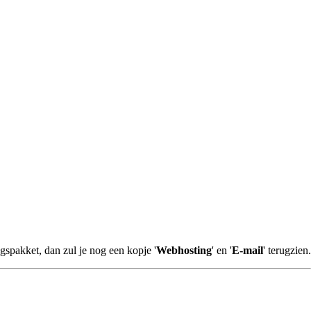
spakket, dan zul je nog een kopje '
Webhosting
' en '
E-mail
' terugzien.