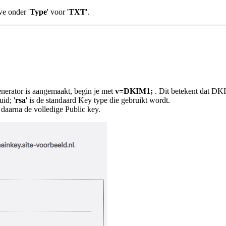
we onder '
Type
' voor '
TXT
'.
erator is aangemaakt, begin je met
v=DKIM1
;
. Dit betekent dat DK
id; '
rsa
' is de standaard Key type die gebruikt wordt.
 daarna de volledige Public key.