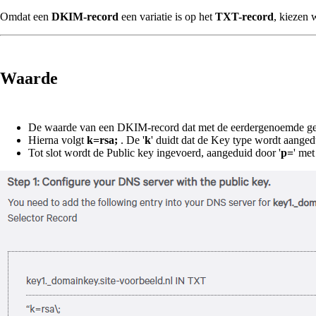
Omdat een
DKIM-record
een variatie is op het
TXT-record
, kiezen 
Waarde
De waarde van een DKIM-record dat met de eerdergenoemde gen
Hierna volgt
k=rsa;
. De '
k
' duidt dat de Key type wordt aangedu
Tot slot wordt de Public key ingevoerd, aangeduid door '
p=
' met