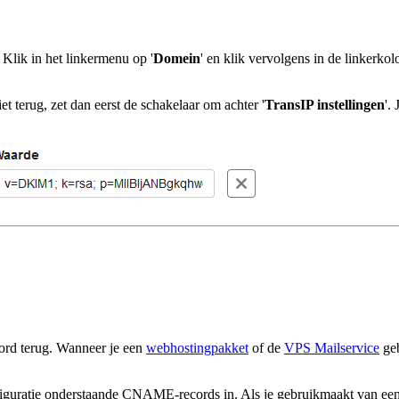
. Klik in het linkermenu op '
Domein
' en klik vervolgens in de linkerko
niet terug, zet dan eerst de schakelaar om achter '
TransIP instelling
en
'.
ord terug. Wanneer je een
webhostingpakket
of de
VPS Mailservice
geb
configuratie onderstaande CNAME-records in. Als je gebruikmaakt va