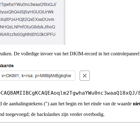
iken. De volledige invoer van het DKIM-record in het controlepaneel 
OCAQ8AMIIBCgKCAQEAoqlm2TgwhaYWu0nc3waaQ18xQJ/
d de aanhalingstekens (") aan het begin en het einde van de waarde
nie
d toegevoegd; de backslashes zijn verder overbodig.