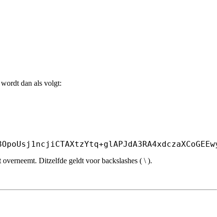
wordt dan als volgt:
8OpoUsj1ncjiCTAXtzYtq+glAPJdA3RA4xdczaXCoGEEw
t
overneemt. Ditzelfde geldt voor backslashes ( \ ).