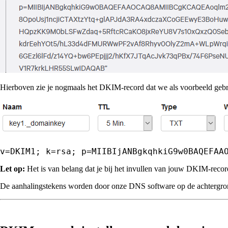
Hierboven zie je nogmaals het DKIM-record dat we als voorbeeld gebru
v=DKIM1; k=rsa; 
p=MIIBIjANBgkqhkiG9w0BAQEFAA
Let op:
Het is van belang dat je bij het invullen van jouw DKIM-recor
De aanhalingstekens worden door onze DNS software op de achtergron