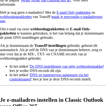
op de pagina '
Welke versie van Outlook heb ik?
' voor meer
informatie.
Heb je nog geen e-mailadres? Met de
E-mail Only-pakketten
en
webhostingpakketten
van TransIP
maak je eenvoudig e-mailadressen
aan
.
Om e-mail via onze
webhostingpakketten
en
E-mail Only-
pakketten
te kunnen gebruiken, is het van belang dat je domeinnaam
de juiste DNS-instellingen gebruikt.
Als je domeinnaam de
TransIP instellingen
gebruikt, gebeurt dit
automatisch. Als je zelf de DNS van je domeinnaam beheert, zorg er
dan voor dat je de MX-, TXT- en CNAME-records van je
webhostingpakket gebruikt.
In het artikel '
De DNS-instellingen van mijn webhostingpakket
'
lees je welke DNS-records dit zijn.
In het artikel '
DNS en nameservers aanpassen via het
controlepaneel
' lees je hoe je deze DNS-records instelt.
Je e-mailadres instellen in Classic Outlook