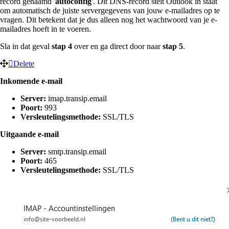
record genaamd '
autoconfig
'. Dit DNS-record stelt Outlook in staat
om automatisch de juiste servergegevens van jouw e-mailadres op te
vragen. Dit betekent dat je dus alleen nog het wachtwoord van je e-
mailadres hoeft in te voeren.
Sla in dat geval
stap 4
over en ga direct door naar
stap 5
.
Delete
Inkomende e-mail
Server:
imap.transip.email
Poort:
993
Versleutelingsmethode:
SSL/TLS
Uitgaande e-mail
Server:
smtp.transip.email
Poort:
465
Versleutelingsmethode:
SSL/TLS