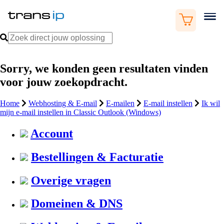
Sorry, we konden geen resultaten vinden
voor jouw zoekopdracht.
Home
Webhosting & E-mail
E-mailen
E-mail instellen
Ik wil
mijn e-mail instellen in Classic Outlook (Windows)
Account
Bestellingen & Facturatie
Overige vragen
Domeinen & DNS