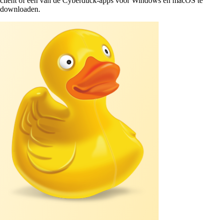
client of één van de Cyberduck-apps voor Windows en macOS te
downloaden.