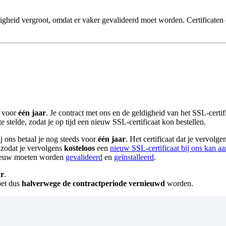
ligheid vergroot, omdat er vaker gevalideerd moet worden. Certificaten
s voor
één jaar
. Je contract met ons en de geldigheid van het SSL-certific
 stelde, zodat je op tijd een nieuw SSL-certificaat kon bestellen.
ij ons betaal je nog steeds voor
één jaar
. Het certificaat dat je vervolg
, zodat je vervolgens
kosteloos
een
nieuw SSL-certificaat bij ons kan a
pnieuw moeten worden
gevalideerd
en
geïnstalleerd
.
ar
.
et dus
halverwege
de contractperiode
vernieuwd
worden.