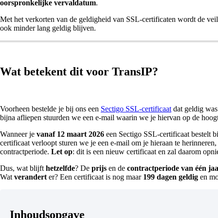
oorspronkelijke vervaldatum
.
Met het verkorten van de geldigheid van SSL-certificaten wordt de vei
ook minder lang geldig blijven.
Wat betekent dit voor TransIP?
Voorheen bestelde je bij ons een
Sectigo SSL-certificaat
dat geldig wa
bijna afliepen stuurden we een e-mail waarin we je hiervan op de hoogte
Wanneer je
vanaf 12 maart 2026
een Sectigo SSL-certificaat bestelt b
certificaat verloopt sturen we je een e-mail om je hieraan te herinneren
contractperiode.
Let op
: dit is een nieuw certificaat en zal daarom o
Dus, wat blijft
hetzelfde
? De
prijs
en de
contractperiode
van
één ja
Wat
verandert
er? Een certificaat is nog maar
199 dagen geldig
en mo
Inhoudsopgave