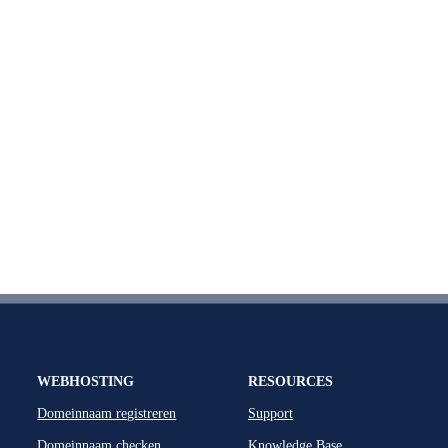
WEBHOSTING
RESOURCES
Domeinnaam registreren
Support
Domeinnaam checken
Knowledge Base