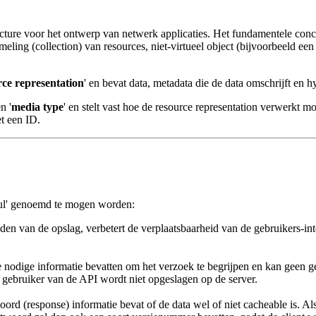
tecture voor het ontwerp van netwerk applicaties. Het fundamentele con
ing (collection) van resources, niet-virtueel object (bijvoorbeeld een
rce representation
' en bevat data, metadata die de data omschrijft en 
n '
media type
' en stelt vast hoe de resource representation verwerkt 
et een ID.
ul' genoemd te mogen worden:
iden van de opslag, verbetert de verplaatsbaarheid van de gebruikers-i
lle nodige informatie bevatten om het verzoek te begrijpen en kan geen 
e gebruiker van de API wordt niet opgeslagen op de server.
ord (response) informatie bevat of de data wel of niet cacheable is. Al