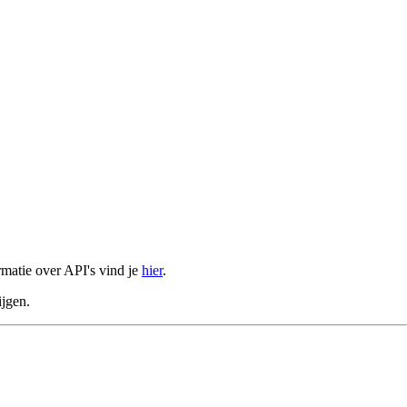
rmatie over API's vind je
hier
.
ijgen.