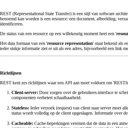
REST (Representational State Transfer) is een stijl van software archi
benoemd kan worden is een resource: een document, afbeelding, verzamel
identificeren.
De status van een resource op een willekeurig moment heet een '
resou
Het data formaat van een '
resource representation
' staat bekend als ee
ieder stukje informatie ziet er uit als een adres, bijvoorbeeld een link m
Richtlijnen
REST kent zes richtlijnen waar een API aan moet voldoen om 'RESTf
Client-server:
Door zorgen over de gebruikers-interface te sche
componenten verbetert schaalbaarheid.
Stateless:
Ieder verzoek
(request) van client naar server moet a
status wordt volledig op de client opgeslagen. Informatie over d
Cacheable:
Cache-beperkingen vereisen dat de data in een antwo