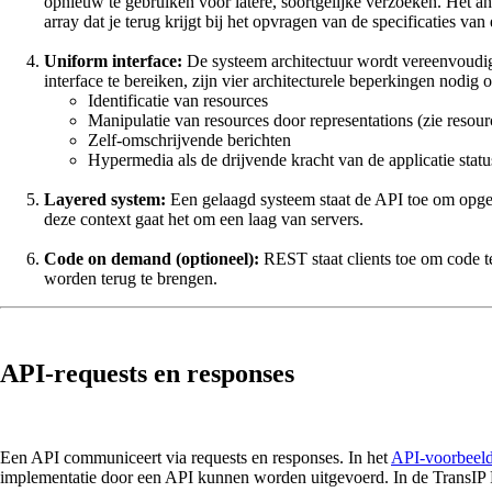
opnieuw te gebruiken voor latere, soortgelijke verzoeken. Het an
array dat je terug krijgt bij het opvragen van de specificaties
Uniform interface:
De systeem architectuur wordt vereenvoudig
interface te bereiken, zijn vier architecturele beperkingen nodi
Identificatie van resources
Manipulatie van resources door representations (zie resour
Zelf-omschrijvende berichten
Hypermedia als de drijvende kracht van de applicatie status
Layered system:
Een gelaagd systeem staat de API toe om opgebo
deze context gaat het om een laag van servers.
Code on demand (optioneel):
REST staat clients toe om code te
worden terug te brengen.
API-requests en responses
Een API communiceert via requests en responses. In het
API-voorbeeld
implementatie door een API kunnen worden uitgevoerd. In de TransIP