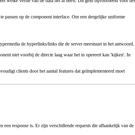
t welke versie van de data het al heeft. Dit geld bijvoorbeeld voor het
e te passen op de component interface. Om een dergelijke uniforme
 hypermedia de hyperlinks/links die de server meestuurt in het antwoord.
nt niet voorbij de directe laag waar het in opereert kan 'kijken'. In
voudigt clients door het aantal features dat geïmplementeerd moet
en een response is. Er zijn verschillende requests die afhankelijk van de