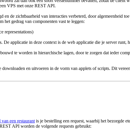
twoord zal dan ook een soort versienummer bevatten, zodat de client wee
 van een VPS met onze REST API.
d en de zichtbaarheid van interacties verbeterd, door algemeenheid to
g om het gedrag van componenten vast te leggen:
ce representations)
. De applicatie in deze context is de web applicatie die je server runt,
uwd te worden in hierarchische lagen, door te zorgen dat ieder compone
 downloaden en uitvoeren in de vorm van applets of scripts. Dit vereen
 van een restaurant
is je bestelling een request, waarbij het bezorgde et
 REST API worden de volgende requests gebruikt: