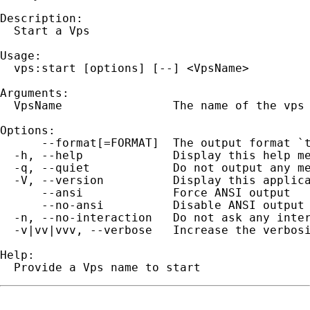
Description:

  Start a Vps

Usage:

  vps:start [options] [--] <VpsName>

Arguments:

  VpsName                The name of the vps

Options:

      --format[=FORMAT]  The output format `t
  -h, --help             Display this help me
  -q, --quiet            Do not output any me
  -V, --version          Display this applica
      --ansi             Force ANSI output

      --no-ansi          Disable ANSI output

  -n, --no-interaction   Do not ask any inter
  -v|vv|vvv, --verbose   Increase the verbosi
Help:

  Provide a Vps name to start