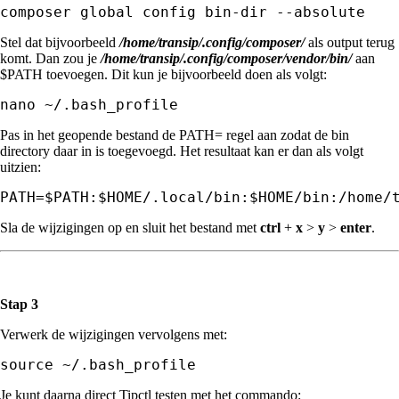
composer global config bin-dir --absolute
Stel dat bijvoorbeeld
/home/transip/.config/composer/
als output terug
komt. Dan zou je
/home/transip/.config/composer/vendor/bin/
aan
$PATH toevoegen. Dit kun je bijvoorbeeld doen als volgt:
nano ~/.bash_profile
Pas in het geopende bestand de PATH= regel aan zodat de bin
directory daar in is toegevoegd. Het resultaat kan er dan als volgt
uitzien:
PATH=$PATH:$HOME/.local/bin:$HOME/bin:/home/
Sla de wijzigingen op en sluit het bestand met
ctrl
+
x
>
y
>
enter
.
Stap 3
Verwerk de wijzigingen vervolgens met:
Je kunt daarna direct Tipctl testen met het commando: