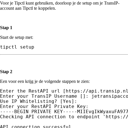
Voor je Tipctl kunt gebruiken, doorloop je de setup om je TransIP-
account aan Tipctl te koppelen.
Stap 1
Start de setup met:
tipctl setup
Stap 2
Een voor een krijg je de volgende stappen te zien:
Enter the RestAPI url [https://api.transip.nl
Enter your TransIP Username []: jetransipacco
Use IP Whitelisting? [Yes]:

Enter your RestAPI Private Key:

-----BEGIN PRIVATE KEY-----MIIEvgIkWyaxuFA977
Checking API connection to endpoint 'https://
API connection successful
