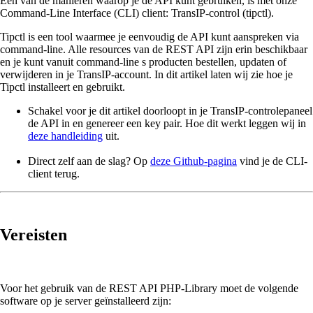
Een van de manieren waarop je de API kunt gebruiken, is met onze
Command-Line Interface (CLI) client: TransIP-control (tipctl).
Tipctl is een tool waarmee je eenvoudig de API kunt aanspreken via
command-line. Alle resources van de REST API zijn erin beschikbaar
en je kunt vanuit command-line s producten bestellen, updaten of
verwijderen in je TransIP-account. In dit artikel laten wij zie hoe je
Tipctl installeert en gebruikt.
Schakel voor je dit artikel doorloopt in je TransIP-controlepaneel
de API in en genereer een key pair. Hoe dit werkt leggen wij in
deze handleiding
uit.
Direct zelf aan de slag? Op
deze Github-pagina
vind je de CLI-
client terug.
Vereisten
Voor het gebruik van de REST API PHP-Library moet de volgende
software op je server geïnstalleerd zijn: