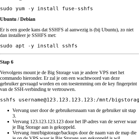
sudo yum -y install fuse-sshfs
Ubuntu / Debian
Er is een goede kans dat SSHFS al aanwezig is (bij Ubuntu), zo niet
dan installeer je SSHFS met:
sudo apt -y install sshfs
Stap 6
Vervolgens mount je de Big Storage van je andere VPS met het
commando hieronder. Er zal je om een wachtwoord van deze
gebruiker gevraagd worden en om toestemming om de key fingerprint
van de SSH-verbinding te vertrouwen.
sshfs username@123.123.123.123:/mnt/bigstora
Vervang user door de gebruikersnaam van de gebruiker uit stap
3.
Vervang 123.123.123.123 door het IP-adres van de server waar
je Big Storage aan is gekoppeld.
Vervang /mnt/bigstorage/backups door de naam van de map die
je op de VPS waar je Big Storage aan gekoppeld is wil