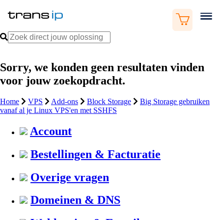
Sorry, we konden geen resultaten vinden
voor jouw zoekopdracht.
Home
VPS
Add-ons
Block Storage
Big Storage gebruiken
vanaf al je Linux VPS'en met SSHFS
Account
Bestellingen & Facturatie
Overige vragen
Domeinen & DNS