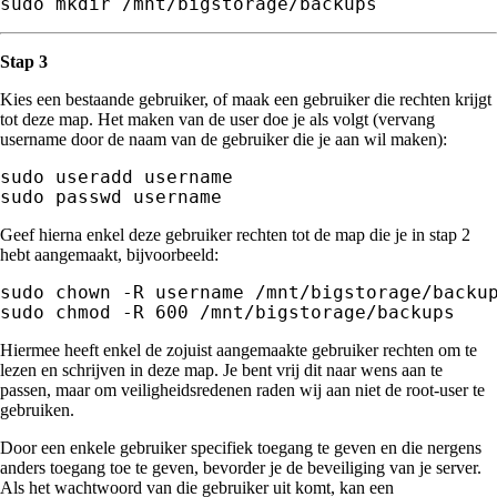
sudo mkdir /mnt/bigstorage/backups
Stap 3
Kies een bestaande gebruiker, of maak een gebruiker die rechten krijgt
tot deze map. Het maken van de user doe je als volgt (vervang
username door de naam van de gebruiker die je aan wil maken):
sudo useradd username 

sudo passwd username
Geef hierna enkel deze gebruiker rechten tot de map die je in stap 2
hebt aangemaakt, bijvoorbeeld:
sudo chown -R username /mnt/bigstorage/backup
sudo chmod -R 600 /mnt/bigstorage/backups
Hiermee heeft enkel de zojuist aangemaakte gebruiker rechten om te
lezen en schrijven in deze map. Je bent vrij dit naar wens aan te
passen, maar om veiligheidsredenen raden wij aan niet de root-user te
gebruiken.
Door een enkele gebruiker specifiek toegang te geven en die nergens
anders toegang toe te geven, bevorder je de beveiliging van je server.
Als het wachtwoord van die gebruiker uit komt, kan een