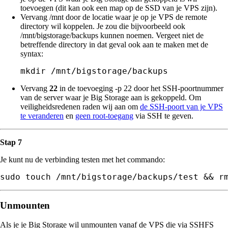
toevoegen (dit kan ook een map op de SSD van je VPS zijn).
Vervang /mnt door de locatie waar je op je VPS de remote
directory wil koppelen. Je zou die bijvoorbeeld ook
/mnt/bigstorage/backups kunnen noemen. Vergeet niet de
betreffende directory in dat geval ook aan te maken met de
syntax:
Vervang
22
in de toevoeging -p 22 door het SSH-poortnummer
van de server waar je Big Storage aan is gekoppeld. Om
veiligheidsredenen raden wij aan om
de SSH-poort van je VPS
te veranderen
en
geen root-toegang
via SSH te geven.
Stap 7
Je kunt nu de verbinding testen met het commando:
sudo touch /mnt/bigstorage/backups/test 
&& r
Unmounten
Als je je Big Storage wil unmounten vanaf de VPS die via SSHFS