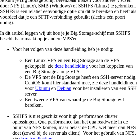
Je kunt je Big Storage schijf bereikbaar maken voor andere VPS'en
door NFS (Linux), SMB (Windows) of SSHFS (Linux) te gebruiken.
SSHFS is een relatief eenvoudige optie om dit te bereiken en heeft als
voordeel dat je een SFTP-verbinding gebruikt (slechts één poort
nodig).
In dit artikel leggen wij uit hoe je je Big Storage-schijf met SSHFS
beschikbaar maakt op je andere VPS'en.
Voor het volgen van deze handleiding heb je nodig:
Een Linux-VPS en een Big Storage aan de VPS
gekoppeld, zie
deze handleiding
voor het koppelen van
een Big Storage aan je VPS.
De VPS met de Big Storage heeft een SSH-server nodig.
CentOS komt hier standaard mee, zie deze handleidingen
voor
Ubuntu
en
Debian
voor het installeren van een SSH-
server.
Een tweede VPS van waaraf je de Big Storage wil
bereiken.
SSHFS is niet geschikt voor high performance cluster-
oplossingen. Qua performance kan het qua read/write in de
buurt van NFS komen, maar belast de CPU wel meer dan NFS
doet (zowel bij de server als client). Voor het gebruik van NFS,
zie
deze handleiding
.