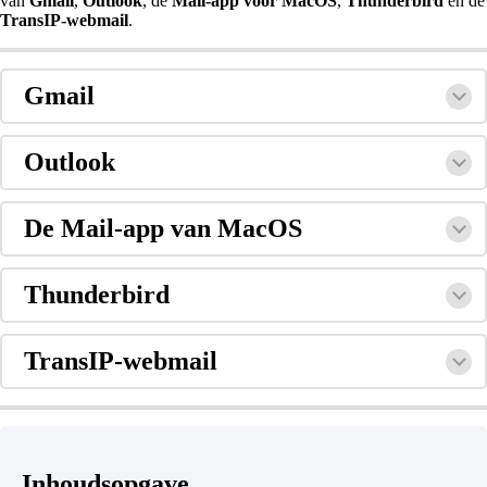
van
Gmail
,
Outlook
, de
Mail-app voor MacOS
,
Thunderbird
en de
TransIP-webmail
.
Gmail
Outlook
De Mail-app van MacOS
Thunderbird
TransIP-webmail
Inhoudsopgave