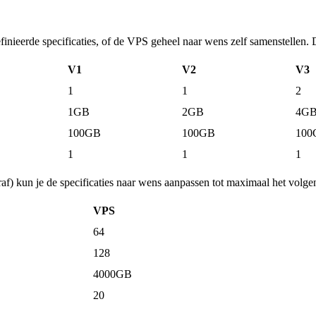
finieerde specificaties, of de VPS geheel naar wens zelf samenstellen. 
V1
V2
V3
1
1
2
1GB
2GB
4G
100GB
100GB
100
1
1
1
raf) kun je de specificaties naar wens aanpassen tot maximaal het volge
VPS
64
128
4000GB
20