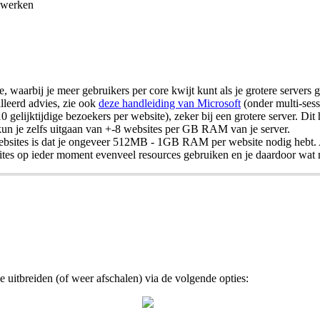
 werken
, waarbij je meer gebruikers per core kwijt kunt als je grotere servers g
lleerd advies, zie ook
deze handleiding van Microsoft
(onder multi-ses
elijktijdige bezoekers per website), zeker bij een grotere server. Dit
) kun je zelfs uitgaan van +-8 websites per GB RAM van je server.
bsites is dat je ongeveer 512MB - 1GB RAM per website nodig hebt. Al
sites op ieder moment evenveel resources gebruiken en je daardoor wat 
jde uitbreiden (of weer afschalen) via de volgende opties: