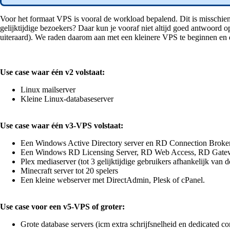
Voor het formaat VPS is vooral de workload bepalend. Dit is misschien 
gelijktijdige bezoekers? Daar kun je vooraf niet altijd goed antwoord op
uiteraard). We raden daarom aan met een kleinere VPS te beginnen en die 
Use case waar één v2 volstaat:
Linux mailserver
Kleine Linux-databaseserver
Use case waar één v3-VPS volstaat:
Een Windows Active Directory server en RD Connection Broke
Een Windows RD Licensing Server, RD Web Access, RD Gatew
Plex mediaserver (tot 3 gelijktijdige gebruikers afhankelijk van
Minecraft server tot 20 spelers
Een kleine webserver met DirectAdmin, Plesk of cPanel.
Use case voor een v5-VPS of groter:
Grote database servers (icm extra schrijfsnelheid en dedicated co