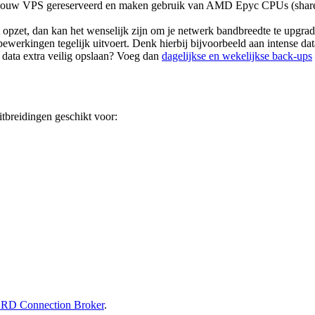
jouw VPS gereserveerd en maken gebruik van AMD Epyc CPUs (shared
st opzet, dan kan het wenselijk zijn om je netwerk bandbreedte te upg
bewerkingen tegelijk uitvoert. Denk hierbij bijvoorbeeld aan intense d
 data extra veilig opslaan? Voeg dan
dagelijkse en wekelijkse back-ups
tbreidingen geschikt voor:
 RD Connection Broker
.