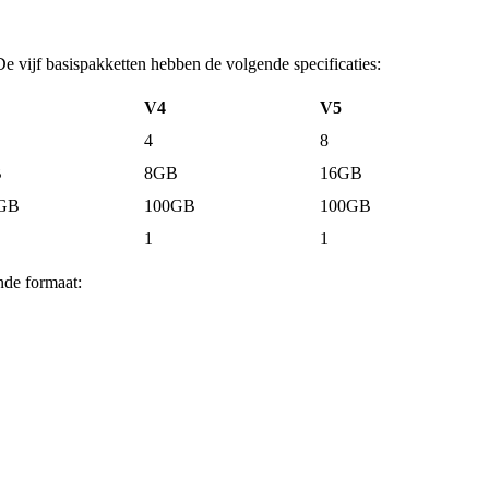
De vijf basispakketten hebben de volgende specificaties:
V4
V5
4
8
B
8GB
16GB
GB
100GB
100GB
1
1
nde formaat: