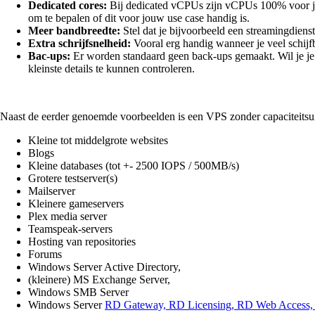
Dedicated cores:
Bij dedicated vCPUs zijn vCPUs 100% voor 
om te bepalen of dit voor jouw use case handig is.
Meer bandbreedte:
Stel dat je bijvoorbeeld een streamingdien
Extra schrijfsnelheid:
Vooral erg handig wanneer je veel schijf
Bac-ups:
Er worden standaard geen back-ups gemaakt. Wil je je
kleinste details te kunnen controleren.
Naast de eerder genoemde voorbeelden is een VPS zonder capaciteitsui
Kleine tot middelgrote websites
Blogs
Kleine databases (tot +- 2500 IOPS / 500MB/s)
Grotere testserver(s)
Mailserver
Kleinere gameservers
Plex media server
Teamspeak-servers
Hosting van repositories
Forums
Windows Server Active Directory,
(kleinere) MS Exchange Server,
Windows SMB Server
Windows Server
RD Gateway, RD Licensing, RD Web Access,