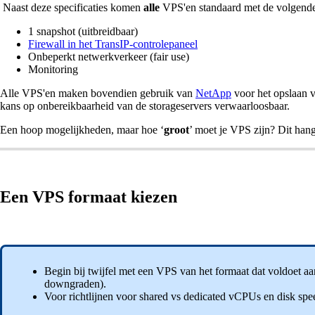
Naast deze specificaties komen
alle
VPS'en standaard met de volgende
1 snapshot (uitbreidbaar)
Firewall in het TransIP-controlepaneel
Onbeperkt netwerkverkeer (fair use)
Monitoring
Alle VPS'en maken bovendien gebruik van
NetApp
voor het opslaan 
kans op onbereikbaarheid van de storageservers verwaarloosbaar.
Een hoop mogelijkheden, maar hoe ‘
groot
’ moet je VPS zijn? Dit hang
Een VPS formaat kiezen
Begin bij twijfel met een VPS van het formaat dat voldoet aa
downgraden).
Voor richtlijnen voor shared vs dedicated vCPUs en disk spe