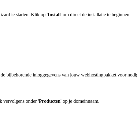
zard te starten. Klik op '
Install
' om direct de installatie te beginnen.
e bijbehorende inloggegevens van jouw webhostingpakket voor nodig. 
ik vervolgens onder '
Producten
' op je domeinnaam.