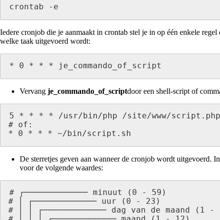
crontab -e
Iedere cronjob die je aanmaakt in crontab stel je in op één enkele re
welke taak uitgevoerd wordt:
* 0 * * * je_commando_of_script
Vervang
je_commando_of_script
door een shell-script of comm
5 * * * * /usr/bin/php /site/www/script.php
# of:

* 0 * * * ~/bin/script.sh
De sterretjes geven aan wanneer de cronjob wordt uitgevoerd. I
voor de volgende waardes:
# ┌───────────── minuut (0 - 59)

# │ ┌───────────── uur (0 - 23)

# │ │ ┌───────────── dag van de maand (1 - 3
# │ │ │ ┌───────────── maand (1 - 12)
