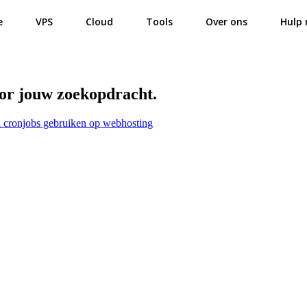
e
VPS
Cloud
Tools
Over ons
Hulp 
oor jouw zoekopdracht.
l cronjobs gebruiken op webhosting