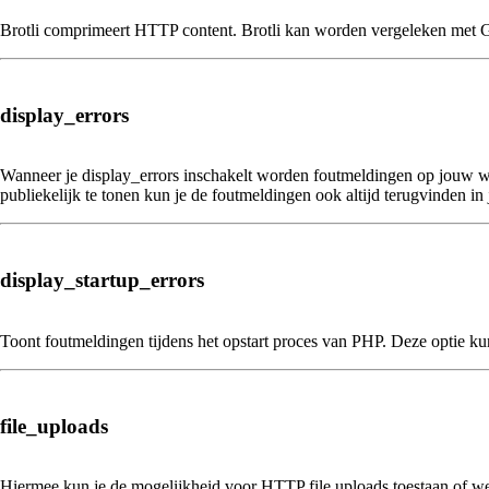
Brotli comprimeert HTTP content. Brotli kan worden vergeleken met 
display_errors
Wanneer je display_errors inschakelt worden foutmeldingen op jouw web
publiekelijk te tonen kun je de foutmeldingen ook altijd terugvinden in
display_startup_errors
Toont foutmeldingen tijdens het opstart proces van PHP. Deze optie kun 
file_uploads
Hiermee kun je de mogelijkheid voor HTTP file uploads toestaan of we