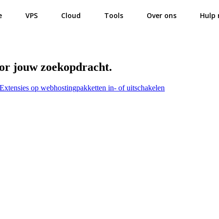
e
VPS
Cloud
Tools
Over ons
Hulp 
oor jouw zoekopdracht.
xtensies op webhostingpakketten in- of uitschakelen