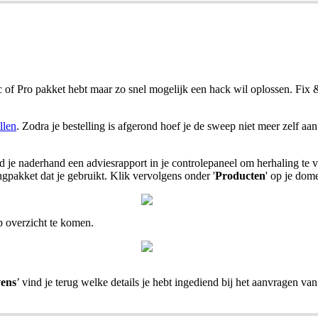
 of Pro pakket hebt maar zo snel mogelijk een hack wil oplossen. Fix
llen
. Zodra je bestelling is afgerond hoef je de sweep niet meer zelf aa
ind je naderhand een adviesrapport in je controlepaneel om herhaling t
ngpakket dat je gebruikt. Klik vervolgens onder '
Producten
' op je dom
p overzicht te komen.
vens
’ vind je terug welke details je hebt ingediend bij het aanvragen va