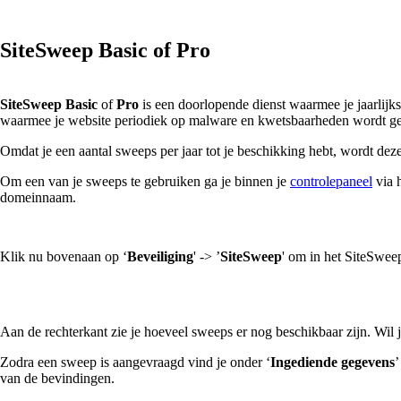
SiteSweep Basic of Pro
SiteSweep Basic
of
Pro
is een doorlopende dienst waarmee je jaarlijk
waarmee je website periodiek op malware en kwetsbaarheden wordt g
Omdat je een aantal sweeps per jaar tot je beschikking hebt, wordt dez
Om een van je sweeps te gebruiken ga je binnen je
controlepaneel
via h
domeinnaam.
Klik nu bovenaan op ‘
Beveiliging
' -> ’
SiteSweep
' om in het SiteSwee
Aan de rechterkant zie je hoeveel sweeps er nog beschikbaar zijn. Wil 
Zodra een sweep is aangevraagd vind je onder ‘
Ingediende gegevens
’
van de bevindingen.