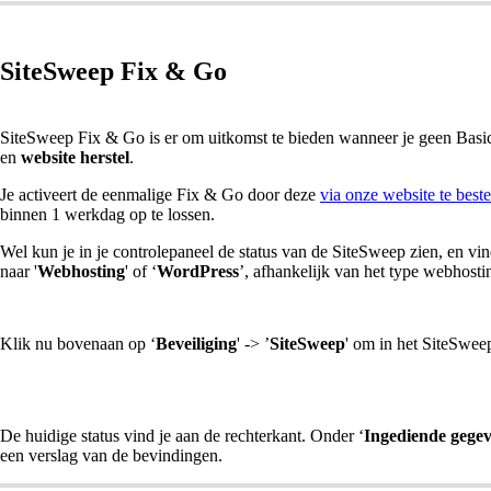
SiteSweep Fix & Go
SiteSweep Fix & Go is er om uitkomst te bieden wanneer je geen Basic
en
website herstel
.
Je activeert de eenmalige Fix & Go door deze
via onze website te beste
binnen 1 werkdag op te lossen.
Wel kun je in je controlepaneel de status van de SiteSweep zien, en v
naar '
Webhosting
' of ‘
WordPress
’, afhankelijk van het type webhosti
Klik nu bovenaan op ‘
Beveiliging
' -> ’
SiteSweep
' om in het SiteSwee
De huidige status vind je aan de rechterkant. Onder ‘
Ingediende gege
een verslag van de bevindingen.