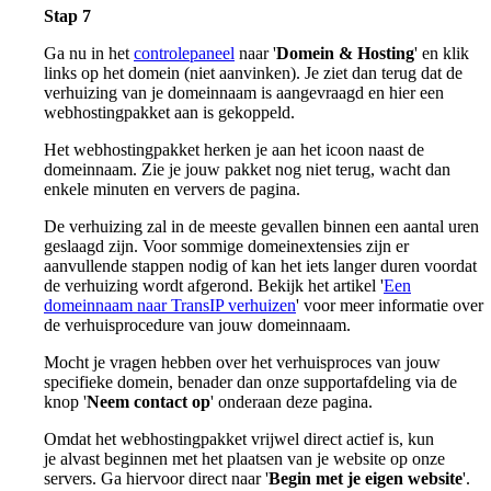
Stap 7
Ga nu in het
controlepaneel
naar '
Domein & Hosting
' en klik
links op het domein (niet aanvinken). Je ziet dan terug dat de
verhuizing van je domeinnaam is aangevraagd en hier een
webhostingpakket aan is gekoppeld.
Het webhostingpakket herken je aan het icoon naast de
domeinnaam. Zie je jouw pakket nog niet terug, wacht dan
enkele minuten en ververs de pagina.
De verhuizing zal in de meeste gevallen binnen een aantal uren
geslaagd zijn. Voor sommige domeinextensies zijn er
aanvullende stappen nodig of kan het iets langer duren voordat
de verhuizing wordt afgerond. Bekijk het artikel '
Een
domeinnaam naar TransIP verhuizen
' voor meer informatie over
de verhuisprocedure van jouw domeinnaam.
Mocht je vragen hebben over het verhuisproces van jouw
specifieke domein, benader dan onze supportafdeling via de
knop '
Neem contact op
' onderaan deze pagina.
Omdat het webhostingpakket vrijwel direct actief is, kun
je alvast beginnen met het plaatsen van je website op onze
servers. Ga hiervoor direct naar '
Begin met je eigen website
'.