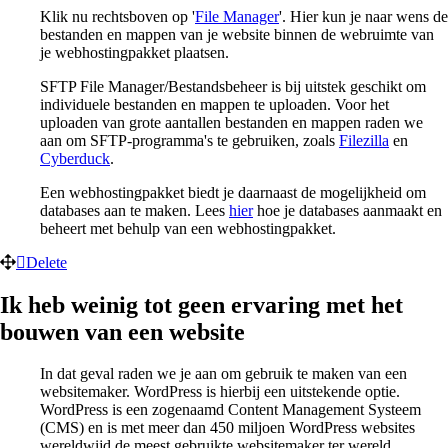
Klik nu rechtsboven op '
File Manager
'. Hier kun je naar wens de
bestanden en mappen van je website binnen de webruimte van
je webhostingpakket plaatsen.
SFTP File Manager/Bestandsbeheer is bij uitstek geschikt om
individuele bestanden en mappen te uploaden. Voor het
uploaden van grote aantallen bestanden en mappen raden we
aan om SFTP-programma's te gebruiken, zoals
Filezilla
en
Cyberduck
.
Een webhostingpakket biedt je daarnaast de mogelijkheid om
databases aan te maken. Lees
hier
hoe je databases aanmaakt en
beheert met behulp van een webhostingpakket.
Delete
Ik heb weinig tot geen ervaring met het
bouwen van een website
In dat geval raden we je aan om gebruik te maken van een
websitemaker. WordPress is hierbij een uitstekende optie.
WordPress is een zogenaamd Content Management Systeem
(CMS) en is met meer dan 450 miljoen WordPress websites
wereldwijd de meest gebruikte websitemaker ter wereld.