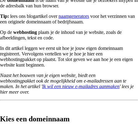
De
domeinnaam
is de naam van je website die je bezoekers intypen in
de adresbalk van hun browser.
Tip:
lees ons blogartikel over
naamgenerators
voor het verzinnen van
een originele domeinnaam of bedrijfsnaam.
Op de
webhosting
plaats je de inhoud van je website, zoals de
afbeeldingen, tekst en code.
In dit artikel leggen we eerst uit hoe je jouw eigen domeinnaam
registreert. Vervolgens vertellen we je hoe je hier een
webhostingpakket op plaatst. Tot slot geven we aan hoe je een eigen
website kunt beginnen.
Naast het bouwen van je eigen website, biedt een
webhostingpakket ook de mogelijkheid om e-mailadressen aan te
maken. In het artikel '
Ik wil een nieuw e-mailadres aanmaken
' lees je
hier meer over.
Kies een domeinnaam