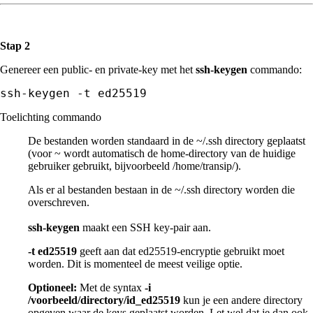
Stap 2
Genereer een public- en private-key met het
ssh-keygen
commando:
ssh-keygen -t ed25519
Toelichting commando
De bestanden worden standaard in de ~/.ssh directory geplaatst
(voor ~ wordt automatisch de home-directory van de huidige
gebruiker gebruikt, bijvoorbeeld /home/transip/).
Als er al bestanden bestaan in de ~/.ssh directory worden die
overschreven.
ssh-keygen
maakt een SSH key-pair aan.
-t ed25519
geeft aan dat ed25519-encryptie gebruikt moet
worden. Dit is momenteel de meest veilige optie.
Optioneel:
Met de syntax
-i
/voorbeeld/directory/id_ed25519
kun je een andere directory
opgeven waar de keys geplaatst worden. Let wel dat je dan ook