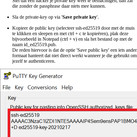
Stel dat een hacker je private key weet te bemachtigen, dan zal
die zonder de passphrase daar niets mee kunnen.
Sla de private-key op via '
Save private key
'.
Kopieer de public key (selecteer ssh-ed25519 door met de muis
te klikken en sleepen en met ctrl + c te kopieëren), plak deze
bijvoorbeeld in Notepad (ctrl + v) en sla het bestand op met de
naam id_ed25519.pub.
De reden hiervoor is dat de optie 'Save public key' een iets ander
formaat hanteert dat niet direct werkt wanneer je die gebruikt om
jezelf te authenticeren.