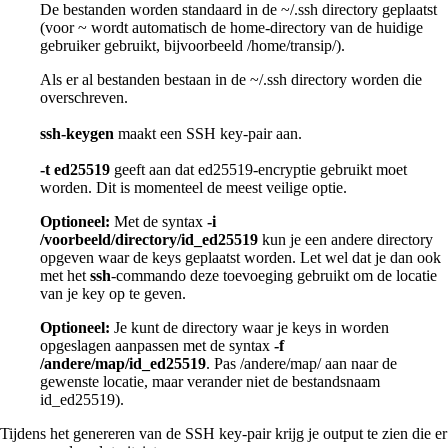
De bestanden worden standaard in de ~/.ssh directory geplaatst
(voor ~ wordt automatisch de home-directory van de huidige
gebruiker gebruikt, bijvoorbeeld /home/transip/).
Als er al bestanden bestaan in de ~/.ssh directory worden die
overschreven.
ssh-keygen
maakt een SSH key-pair aan.
-t ed25519
geeft aan dat ed25519-encryptie gebruikt moet
worden. Dit is momenteel de meest veilige optie.
Optioneel:
Met de syntax
-i
/voorbeeld/directory/id_ed25519
kun je een andere directory
opgeven waar de keys geplaatst worden. Let wel dat je dan ook
met het
ssh
-commando deze toevoeging gebruikt om de locatie
van je key op te geven.
Optioneel:
Je kunt de directory waar je keys in worden
opgeslagen aanpassen met de syntax
-f
/andere/map/id_ed25519
. Pas /andere/map/ aan naar de
gewenste locatie, maar verander niet de bestandsnaam
id_ed25519).
Tijdens het genereren van de SSH key-pair krijg je output te zien die er