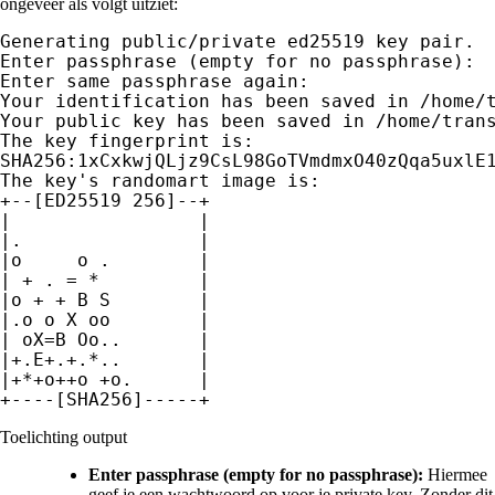
ongeveer als volgt uitziet:
Generating public/private ed25519 key pair.

Enter passphrase (empty for no passphrase):

Enter same passphrase again:

Your identification has been saved in /home/t
Your public key has been saved in /home/trans
The key fingerprint is:

SHA256:1xCxkwjQLjz9CsL98GoTVmdmxO40zQqa5uxlE1
The key's randomart image is:

+--[ED25519 256]--+

|                 |

|.                |

|o     o .        |

| + . = *         |

|o + + B S        |

|.o o X oo        |

| oX=B Oo..       |

|+.E+.+.*..       |

|+*+o++o +o.      |

+----[SHA256]-----+
Toelichting output
Enter passphrase (empty for no passphrase):
Hiermee
geef je een wachtwoord op voor je private key. Zonder dit