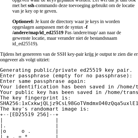
met het
ssh
-commando deze toevoeging gebruikt om de locatie
van je key op te geven.
Optioneel:
Je kunt de directory waar je keys in worden
opgeslagen aanpassen met de syntax
-f
/andere/map/id_ed25519
Pas /andere/map/ aan naar de
gewenste locatie, maar verander niet de bestandsnaam
id_ed25519).
Tijdens het genereren van de SSH key-pair krijg je output te zien die er
ongeveer als volgt uitziet:
Generating public/private ed25519 key pair.

Enter passphrase (empty for no passphrase):

Enter same passphrase again:

Your identification has been saved in /home/t
Your public key has been saved in /home/trans
The key fingerprint is:

SHA256:1xCxkwjQLjz9CsL98GoTVmdmxO40zQqa5uxlE1
The key's randomart image is:

+--[ED25519 256]--+

|                 |

|.                |

|o     o .        |

| + . = *         |
