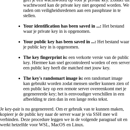
wachtwoord kan de private key niet geopend worden. We
raden om veiligheidsredenen aan een passphrase in te
stellen.
Your identification has been saved in ...:
Het bestand
waar je private key in is opgenomen.
Your public key has been saved in ...:
Het bestand waar
je public key in is opgenomen.
The key fingerprint is:
een verkorte versie van de public
key. Hiermee kan snel gecontroleerd worden of een server
een public key heeft die matched met jouw key.
The key's randomart image is:
een randomart image
kan gebruikt worden zodat mensen sneller kunnen zien of
een public key op een remote server overeenkomt met je
gegenereerde key; het is eenvoudiger verschillen in een
afbeelding te zien dan in een lange reeks tekst.
Je key-pair is nu gegenereerd. Om er gebruik van te kunnen maken,
kopieer je de public key naar de server waar je via SSH mee wil
verbinden. Deze procedure leggen we in de volgende paragraaf uit en
werkt hetzelfde voor WSL, MacOS en Linux.