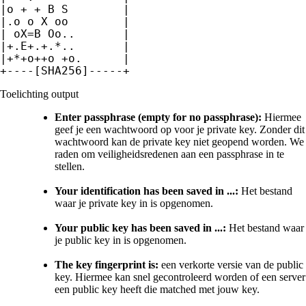
|o + + B S        |

|.o o X oo        |

| oX=B Oo..       |

|+.E+.+.*..       |

|+*+o++o +o.      |

+----[SHA256]-----+
Toelichting output
Enter passphrase (empty for no passphrase):
Hiermee
geef je een wachtwoord op voor je private key. Zonder dit
wachtwoord kan de private key niet geopend worden. We
raden om veiligheidsredenen aan een passphrase in te
stellen.
Your identification has been saved in ...:
Het bestand
waar je private key in is opgenomen.
Your public key has been saved in ...:
Het bestand waar
je public key in is opgenomen.
The key fingerprint is:
een verkorte versie van de public
key. Hiermee kan snel gecontroleerd worden of een server
een public key heeft die matched met jouw key.