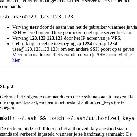
aanmaken. Verbind in dat geval eerst met je server via SSH met het
commando:
ssh user@123.123.123.123
Vervang
user
door de naam van het de gebruiker waarmee je via
SSH wil verbinden. Deze gebruiker moet op je server bestaan.
Vervang
123.123.123.123
door het IP-adres van je VPS.
Gebruik optioneel de toevoeging
-p 1234
(ssh -p 1234
user@123.123.123.123) om een andere SSH-poort op te geven.
Meer informatie over het veranderen van je SSH-poort vind je
hier
.
Stap 2
Gebruik het volgende commando om de ~/.ssh map aan te maken als
die nog niet bestaat, en daarin het bestand authorized_keys toe te
voegen.
mkdir ~/.ssh && touch ~/.ssh/authorized_keys
De rechten tot de .ssh folder en het authorized_keys-bestand staan
standaard verkeerd ingesteld wanneer je ze handmatig aanmaakt. De