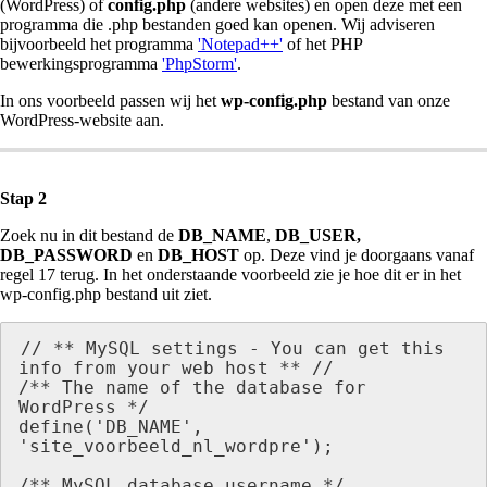
(WordPress) of
config.php
(andere websites) en open deze met een
programma die .php bestanden goed kan openen. Wij adviseren
bijvoorbeeld het programma
'Notepad++'
of het PHP
bewerkingsprogramma
'PhpStorm'
.
In ons voorbeeld passen wij het
wp-config.php
bestand van onze
WordPress-website aan.
Stap 2
Zoek nu in dit bestand de
DB_NAME
,
DB_USER,
DB_PASSWORD
en
DB_HOST
op. Deze vind je doorgaans vanaf
regel 17 terug. In het onderstaande voorbeeld zie je hoe dit er in het
wp-config.php bestand uit ziet.
// ** MySQL settings - You can get this 
info from your web host ** //

/** The name of the database for 
WordPress */

define('DB_NAME', 
'site_voorbeeld_nl_wordpre');

/** MySQL database username */
