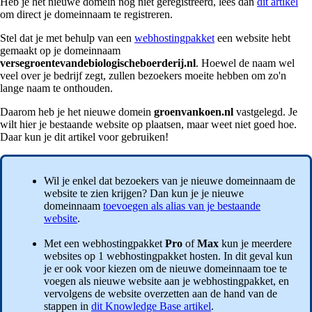
Heb je het nieuwe domein nog niet geregistreerd, lees dan
dit artikel
om direct je domeinnaam te registreren.
Stel dat je met behulp van een
webhostingpakket
een website hebt
gemaakt op je domeinnaam
versegroentevandebiologischeboerderij.nl
. Hoewel de naam wel
veel over je bedrijf zegt, zullen bezoekers moeite hebben om zo'n
lange naam te onthouden.
Daarom heb je het nieuwe domein
groenvankoen.nl
vastgelegd. Je
wilt hier je bestaande website op plaatsen, maar weet niet goed hoe.
Daar kun je dit artikel voor gebruiken!
Wil je enkel dat bezoekers van je nieuwe domeinnaam de
website te zien krijgen? Dan kun je je nieuwe
domeinnaam
toevoegen als alias van je bestaande
website
.
Met een webhostingpakket
Pro
of
Max
kun je meerdere
websites op 1 webhostingpakket hosten. In dit geval kun
je er ook voor kiezen om de nieuwe domeinnaam toe te
voegen als nieuwe website aan je webhostingpakket, en
vervolgens de website overzetten aan de hand van de
stappen in
dit Knowledge Base artikel
.