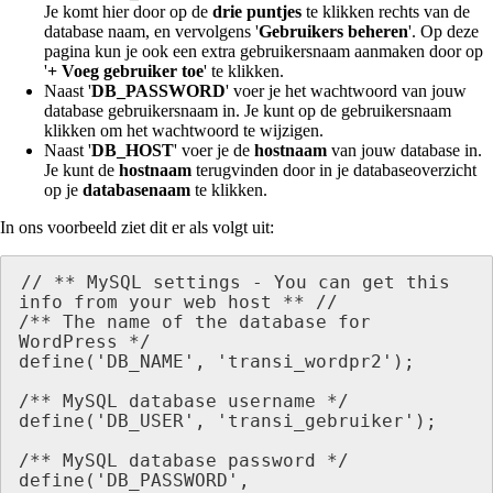
Je komt hier door op de
drie puntjes
te klikken rechts van de
database naam, en vervolgens '
Gebruikers beheren
'. Op deze
pagina kun je ook een extra gebruikersnaam aanmaken door op
'
+ Voeg gebruiker toe
' te klikken.
Naast '
DB_PASSWORD
' voer je het wachtwoord van jouw
database gebruikersnaam in. Je kunt op de gebruikersnaam
klikken om het wachtwoord te wijzigen.
Naast '
DB_HOST
' voer je de
hostnaam
van jouw database in.
Je kunt de
hostnaam
terugvinden door in je databaseoverzicht
op je
databasenaam
te klikken.
In ons voorbeeld ziet dit er als volgt uit:
// ** MySQL settings - You can get this 
info from your web host ** //

/** The name of the database for 
WordPress */

define('DB_NAME', 'transi_wordpr2');

/** MySQL database username */

define('DB_USER', 'transi_gebruiker');

/** MySQL database password */

define('DB_PASSWORD', 