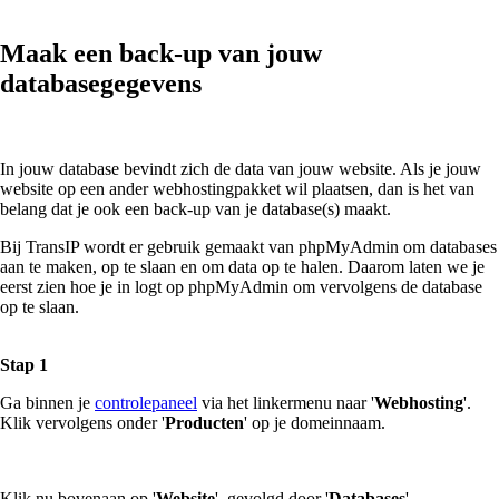
Maak een back-up van jouw
databasegegevens
In jouw database bevindt zich de data van jouw website. Als je jouw
website op een ander webhostingpakket wil plaatsen, dan is het van
belang dat je ook een back-up van je database(s) maakt.
Bij TransIP wordt er gebruik gemaakt van phpMyAdmin om databases
aan te maken, op te slaan en om data op te halen. Daarom laten we je
eerst zien hoe je in logt op phpMyAdmin om vervolgens de database
op te slaan.
Stap 1
Ga binnen je
controlepaneel
via het linkermenu naar '
Webhosting
'.
Klik vervolgens onder '
Producten
' op je domeinnaam.
Klik nu bovenaan op '
Website
', gevolgd door '
Databases
'.