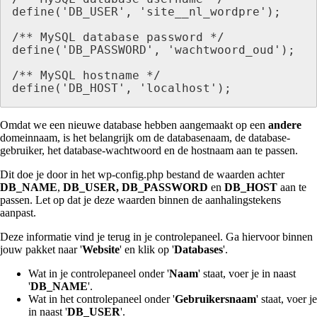
define('DB_USER', 'site__nl_wordpre');

/** MySQL database password */ 

define('DB_PASSWORD', 'wachtwoord_oud');

/** MySQL hostname */

define('DB_HOST', 'localhost');
Omdat we een nieuwe database hebben aangemaakt op een
andere
domeinnaam, is het belangrijk om de databasenaam, de database-
gebruiker, het database-wachtwoord en de hostnaam aan te passen.
Dit doe je door in het wp-config.php bestand de waarden achter
DB_NAME
,
DB_USER, DB_PASSWORD
en
DB_HOST
aan te
passen. Let op dat je deze waarden binnen de aanhalingstekens
aanpast.
Deze informatie vind je terug in je controlepaneel. Ga hiervoor binnen
jouw pakket naar '
Website
' en klik op '
Databases
'.
Wat in je controlepaneel onder '
Naam
' staat, voer je in naast
'
DB_NAME
'.
Wat in het controlepaneel onder '
Gebruikersnaam
' staat, voer je
in naast '
DB_USER
'.