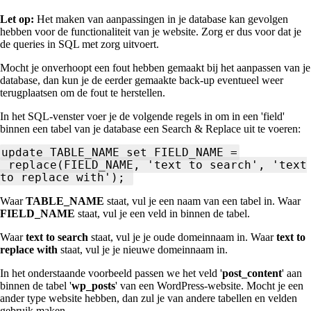
Let op:
Het maken van aanpassingen in je database kan gevolgen
hebben voor de functionaliteit van je website. Zorg er dus voor dat je
de queries in SQL met zorg uitvoert.
Mocht je onverhoopt een fout hebben gemaakt bij het aanpassen van je
database, dan kun je de eerder gemaakte back-up eventueel weer
terugplaatsen om de fout te herstellen.
In het SQL-venster voer je de volgende regels in om in een 'field'
binnen een tabel van je database een Search & Replace uit te voeren:
update TABLE_NAME set FIELD_NAME =
replace(FIELD_NAME, 'text to search', 'text
to replace with');
Waar
TABLE_NAME
staat, vul je een naam van een tabel in. Waar
FIELD_NAME
staat, vul je een veld in binnen de tabel.
Waar
text to search
staat, vul je je oude domeinnaam in. Waar
text to
replace with
staat, vul je je nieuwe domeinnaam in.
In het onderstaande voorbeeld passen we het veld '
post_content
' aan
binnen de tabel '
wp_posts
' van een WordPress-website. Mocht je een
ander type website hebben, dan zul je van andere tabellen en velden
gebruik maken.