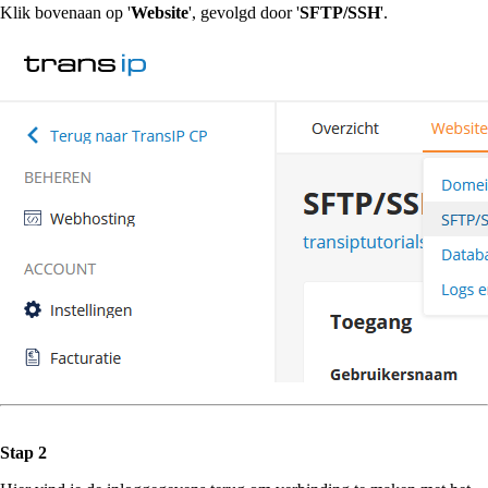
Klik bovenaan op '
Website
', gevolgd door '
SFTP/SSH
'.
Stap 2